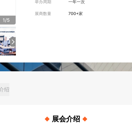
举办周期
一年一次
展商数量
700+家
1
/
5
介绍
展会介绍