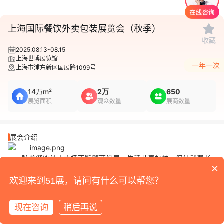
1
/
7
上海国际餐饮外卖包装展览会（秋季）
收藏
2025.08.13-08.15
上海世博展览馆
一年一次
上海市浦东新区国展路1099号
14万m²
2万
650
展览面积
观众数量
展商数量
展会介绍
随着餐饮外卖市场不断繁荣发展，生活节奏加快，促使消费者
×
更快速解决一日三餐，方便食品、餐饮外卖市场份额不断攀升，越
来越多的餐饮外卖企业开始关注如何利用包装把握巨大市场红利。
欢迎来到51展，请问有什么可以帮您？
由上海禾欣展览服务有限公司举办的国内卓越餐饮包装行业盛会
——SCTPE 2025上海国际餐饮外卖包装展览会将于2025年08月
现在咨询
稍后再说
13-15日在上海世博展览馆隆重举行，SCTPE 2025上海国际餐饮外
卖包装展览会将展出各类餐饮外卖包装及材料，为餐饮、外卖、食