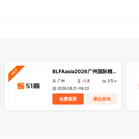
BLFAasia2026广州国际精酿
啤酒及设备展
广州
12
天
3万㎡
2026.08.21-08.23
免费索票
展位咨询