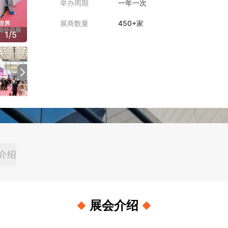
举办周期
一年一次
展商数量
450+家
1
/
5
介绍
展会介绍