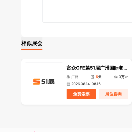
相似展会
富众GFE第51届广州国际餐饮
加盟展 良之隆·2026全球食
广州
5
天
3万㎡
材贸易节暨中餐出海供应链共
2026.08.14-08.16
创大会
免费索票
展位咨询