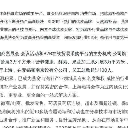
牌商拓展市场的重要平台。展会始终深耕国内 消费市场，把脉滋补领域
场变化不断开拓产品新版块，针对时下热门的优质品牌、天然滋补 品、燕
产业前沿的科技与资讯、网罗全球优质买家，将为滋补行业品牌与全球优质
上海燕博会将为展商开拓采购新渠道，积极发挥行业组织引领作用与展览平
商贸展会,会议活动和B2B在线贸易采购平台的主办机构,公司旗
盐展3万平方米；营养健康、酵素、果蔬加工系列展3万平方米，
于上海，在无锡和南京设有分公司，员工总数超过100人。
与资源积累，已成为燕窝与滋补产业领域具有知名度和权 威性的
补产业发展，并保持紧密的合作。上海燕博会作为业内顶尖行业盛会
优质、更专业、更全面的一站式解决方案。
康、微商/电商、批发零售、药店及药店连锁、超市及商超连锁、
期间将推出的近10多场专题论坛和活动也在分享技术与市场前瞻
业务合作，推广新品和服务，提升品牌形象， 从而在市场竞争