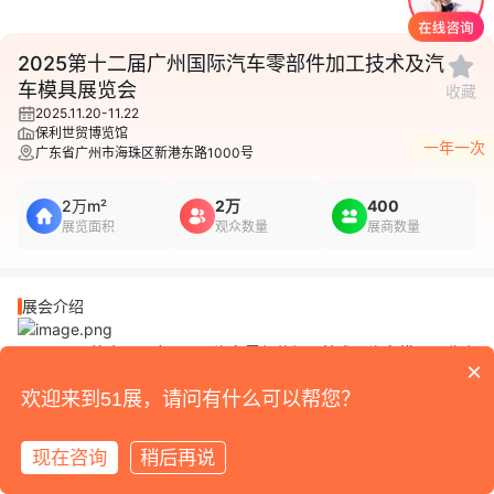
1
/
2
2025第十二届广州国际汽车零部件加工技术及汽
车模具展览会
收藏
2025.11.20-11.22
保利世贸博览馆
一年一次
广东省广州市海珠区新港东路1000号
2万m²
2万
400
展览面积
观众数量
展商数量
展会介绍
2025 第十二届广州国际汽车零部件加工技术及汽车模具展览会
×
是 AUTO TECH 2025 华南展重要组成部分，将于2025年11月20-
欢迎来到51展，请问有什么可以帮您？
22日在广州保利世贸博览馆举办！AUTO TECH 2025 汽车零部件
加工技术及汽车模具展会汇集国内外上百家知名品牌或实力参展
商，同期论坛网罗时下热门议题，集中展示了汽车精密部件（包括
现在咨询
稍后再说
各类汽车铝、镁、锌、铜合金压铸件、塑料件、精密铸件、分动器
总成、链轮室、变速器总成、变速箱、离合器壳体、轮管、套筒、