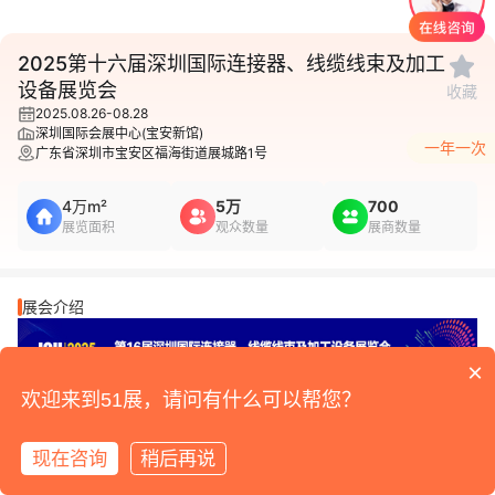
1
/
2
2025第十六届深圳国际连接器、线缆线束及加工
设备展览会
收藏
2025.08.26-08.28
深圳国际会展中心(宝安新馆)
一年一次
广东省深圳市宝安区福海街道展城路1号
4万m²
5万
700
展览面积
观众数量
展商数量
展会介绍
×
欢迎来到51展，请问有什么可以帮您？
“2025第16届深圳国际连接器、线缆线束及加工设备展
览会”简称:“ICH Shenzhen 2025”将于2025年08月26-28
现在咨询
稍后再说
日在深圳国际会展中心隆重举办，这是一个“一站式”产业生
态链行业盛会。以“智慧工业、连接未来”为主题，全面展示