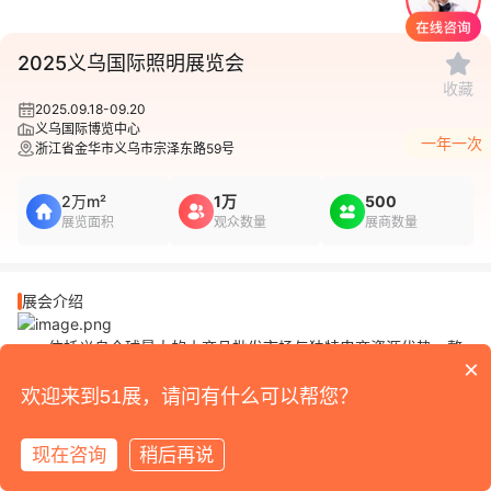
1
/
5
2025义乌国际照明展览会
收藏
2025.09.18-09.20
义乌国际博览中心
一年一次
浙江省金华市义乌市宗泽东路59号
2万m²
1万
500
展览面积
观众数量
展商数量
展会介绍
依托义乌全球最大的小商品批发市场与独特电商资源优势，整
×
合义乌优势照明产业资源，上海易盛展览服务有限公司在义乌策划
举办“2025义乌国际照明展览会”。依托“照明+未来”主题，以“展贸
欢迎来到51展，请问有什么可以帮您？
一体化供应链服务平台”的全新模式，整合产业链上下游资源，为照
明产业提供更高效率、更易落地、更低成本的整体方案。
现在咨询
稍后再说