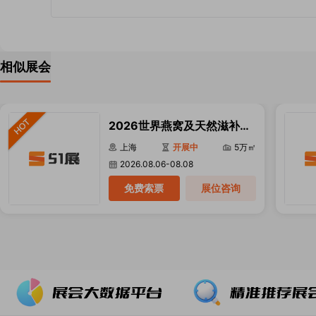
相似展会
2026世界燕窝及天然滋补品
博览会
上海
开展中
5万㎡
2026.08.06-08.08
免费索票
展位咨询