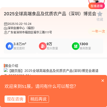
1
/
1
2025全球高端食品及优质农产品（深圳）博览会
收藏
2025.10.22-10.24
深圳会展中心（福田）
一年一次
广东省深圳市福田区福华三路111号
3.8万m²
9万
1300
展览面积
观众数量
展商数量
展会介绍
×
欢迎来到51展，请问有什么可以帮您？
现在咨询
稍后再说
展品范围