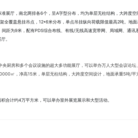
标准展厅，南北两排各6个，呈A字型分布，均为单层无柱结构，大跨度空间
框架全覆盖悬挂吊点，12*6米分布，单点吊挂纵向荷载限值最高2吨。地
，间距为9米，配有PDS综合布线、有线/无线高速宽带网、局域网、通
展厅。
有中央厨房和多个会议设施的超大多功能展厅，可以举办万人大型会议论坛
0000㎡，净高15米，单层无柱结构，大跨度空间设计，地面承重5吨/平
面积合计约4万平方米，可以举办室外展览展示和大型活动。