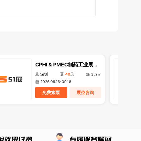
CPHI & PMEC制药工业展
（深圳）
深圳
40
天
3万㎡
2026.09.16-09.18
免费索票
展位咨询