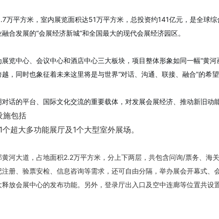
8.7万平方米，室内展览面积达51万平方米，总投资约141亿元，是全
融合发展的“会展经济新城”和全国最大的现代会展经济园区。
展览中心、会议中心和酒店中心三大板块，项目整体形象如同一幅“黄河画
越，同时也象征着未来这里将是与世界“对话、沟通、联接、融合”的希
明对话的平台、国际文化交流的重要载体，对发展会展经济、推动新旧动
设施包括
、1个超大多功能展厅及1个大型室外展场。
黄河大道，占地面积2.2万平方米，分上下两层，共包含问询/票务、海
记注册、验票安检、信息咨询等需求，还可自由分隔，举办展会开幕式、
释放会展中心的发布功能。另外，登录厅出入口及空中连廊等位置共设置约