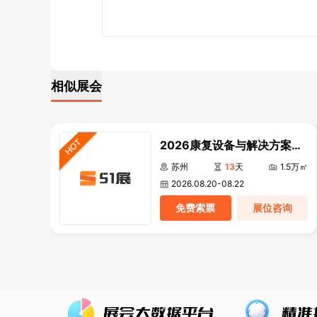
相似展会
2026康复设备与解决方案展
览会
苏州
13
天
1.5万㎡
2026.08.20-08.22
免费索票
展位咨询