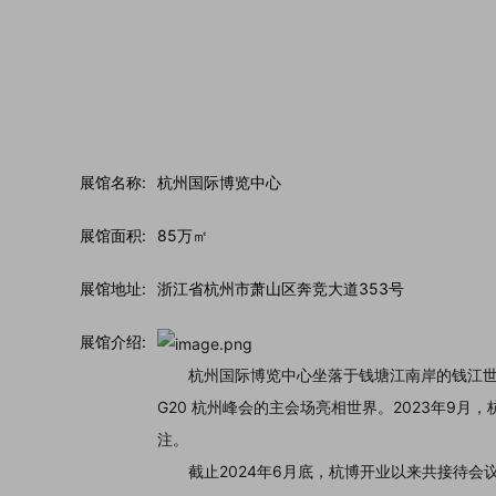
展馆名称:
杭州国际博览中心
展馆面积:
85万㎡
展馆地址:
浙江省杭州市萧山区奔竞大道353号
展馆介绍:
杭州国际博览中心坐落于钱塘江南岸的钱江
G20
2023
9
杭州峰会的主会场亮相世界。
年
月，
注。
2024
6
截止
年
月底，杭博开业以来共接待会