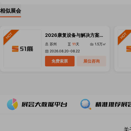
相似展会
2026康复设备与解决方案展
览会
苏州
11
天
1.5万㎡
2026.08.20-08.22
免费索票
展位咨询
关