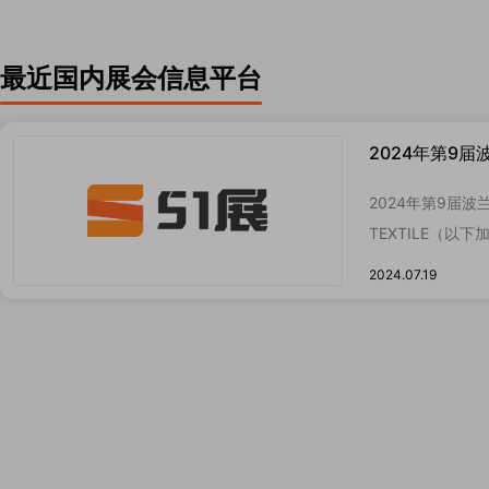
最近国内展会信息平台
2024年第9届波
办
2024年第9届
TEXTILE（以
PTAK国际会展中心
2024.07.19
办方为PTAK集团
达50000平方
商。波兰纺织展FAS