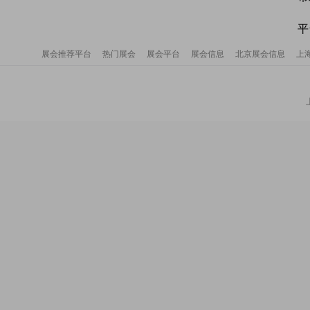
平
展会推荐平台
热门展会
展会平台
展会信息
北京展会信息
上