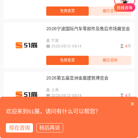
免费索票
展位咨询
2026宁波国际汽车零部件及售后市场展览会
宁波
2026.08.12-08.14
4
天
免费索票
展位咨询
2026第五届亚洲金属建筑博览会
上海
2026.08.12-08.14
4
天
×
免费索票
展位咨询
欢迎来到51展，请问有什么可以帮您？
2026亚洲混凝土世界博览会
现在咨询
稍后再说
首页
展会
展馆
资讯
我的