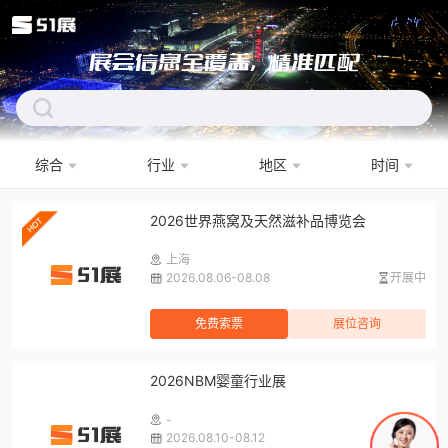
展会信息全覆盖，精准匹配
综合
行业
地区
时间
下拉刷新
2026世界燕窝及天然滋补品博览会
上海
2026.08.06-08.08
开展中
免费索票
展位咨询
2026NBM婴童行业展
-
2026.08.10-08.12
2
天