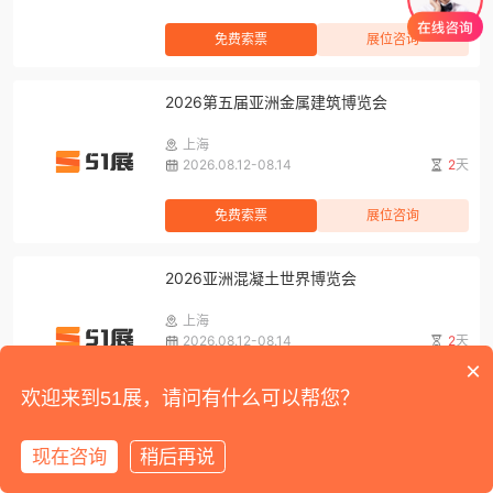
免费索票
展位咨询
2026第五届亚洲金属建筑博览会
上海
2026.08.12-08.14
2
天
免费索票
展位咨询
2026亚洲混凝土世界博览会
上海
2026.08.12-08.14
2
天
×
免费索票
展位咨询
欢迎来到51展，请问有什么可以帮您？
2026第二十一届上海国际汽车内饰与外饰展
现在咨询
稍后再说
览会暨智能舱驾一体化科技展
首页
展会
展馆
资讯
我的