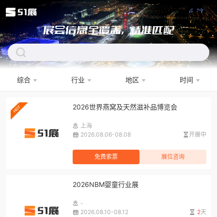
展会信息全覆盖，精准匹配
综合
行业
地区
时间
下拉刷新
2026世界燕窝及天然滋补品博览会
上海
2026.08.06-08.08
开展中
免费索票
展位咨询
2026NBM婴童行业展
-
2026.08.10-08.12
2
天