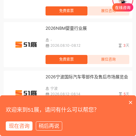
免费索票
展位咨询
2026NBM婴童行业展
-
2026.08.10-08.12
3
天
免费索票
展位咨询
2026宁波国际汽车零部件及售后市场展览会
宁波
2026.08.12-08.14
5
天
×
免费索票
展位咨询
欢迎来到51展，请问有什么可以帮您？
2026第五届亚洲金属建筑博览会
现在咨询
稍后再说
首页
展会
展馆
资讯
我的